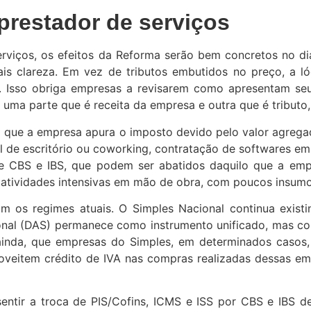
restador de serviços
rviços, os efeitos da Reforma serão bem concretos no di
ais clareza. Em vez de tributos embutidos no preço, a l
S. Isso obriga empresas a revisarem como apresentam s
 uma parte que é receita da empresa e outra que é tributo
ca que a empresa apura o imposto devido pelo valor agreg
l de escritório ou coworking, contratação de softwares em
e CBS e IBS, que podem ser abatidos daquilo que a emp
 atividades intensivas em mão de obra, com poucos insumo
m os regimes atuais. O Simples Nacional continua exist
nal (DAS) permanece como instrumento unificado, mas com
 ainda, que empresas do Simples, em determinados casos
proveitem crédito de IVA nas compras realizadas dessas 
ntir a troca de PIS/Cofins, ICMS e ISS por CBS e IBS de