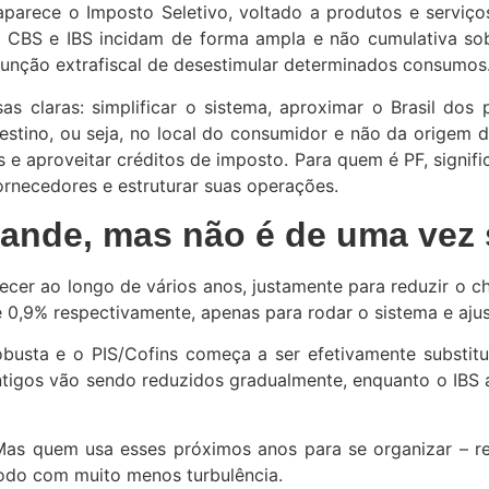
aparece o Imposto Seletivo, voltado a produtos e serviço
ue CBS e IBS incidam de forma ampla e não cumulativa s
função extrafiscal de desestimular determinados consumos
 claras: simplificar o sistema, aproximar o Brasil dos
 destino, ou seja, no local do consumidor e não da origem 
s e aproveitar créditos de imposto. Para quem é PF, sign
fornecedores e estruturar suas operações.
ande, mas não é de uma vez
ecer ao longo de vários anos, justamente para reduzir o
e 0,9% respectivamente, apenas para rodar o sistema e aju
obusta e o PIS/Cofins começa a ser efetivamente substit
antigos vão sendo reduzidos gradualmente, enquanto o IBS
s quem usa esses próximos anos para se organizar – reve
ríodo com muito menos turbulência.