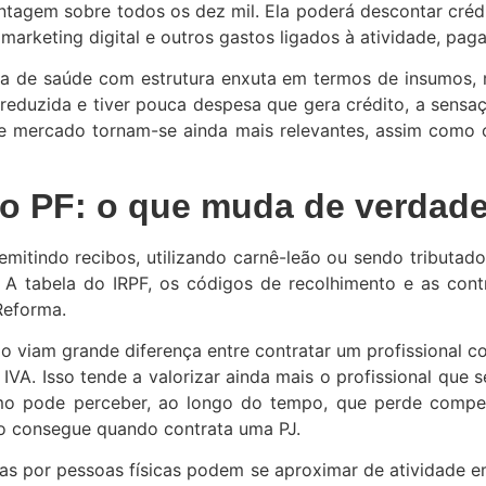
tagem sobre todos os dez mil. Ela poderá descontar créd
e marketing digital e outros gastos ligados à atividade, p
ca de saúde com estrutura enxuta em termos de insumos,
a reduzida e tiver pouca despesa que gera crédito, a sen
 de mercado tornam-se ainda mais relevantes, assim com
o PF: o que muda de verdad
 emitindo recibos, utilizando carnê-leão ou sendo tributa
A tabela do IRPF, os códigos de recolhimento e as cont
Reforma.
 viam grande diferença entre contratar um profissional c
IVA. Isso tende a valorizar ainda mais o profissional que
mo pode perceber, ao longo do tempo, que perde compe
nto consegue quando contrata uma PJ.
as por pessoas físicas podem se aproximar de atividade e