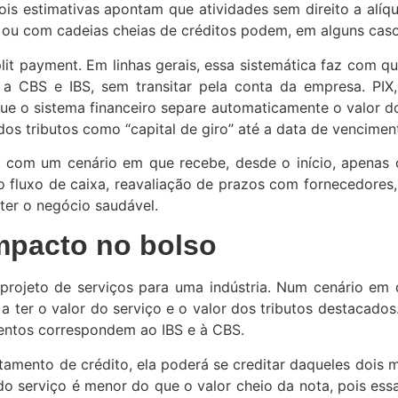
ois estimativas apontam que atividades sem direito a alíq
 ou com cadeias cheias de créditos podem, em alguns casos
it payment. Em linhas gerais, essa sistemática faz com q
e a CBS e IBS, sem transitar pela conta da empresa. PI
ue o sistema financeiro separe automaticamente o valor do 
dos tributos como “capital de giro” até a data de vencimen
 com um cenário em que recebe, desde o início, apenas o 
 fluxo de caixa, reavaliação de prazos com fornecedores, 
ter o negócio saudável.
impacto no bolso
projeto de serviços para uma indústria. Num cenário em 
a ter o valor do serviço e o valor dos tributos destacados
ecentos correspondem ao IBS e à CBS.
tamento de crédito, ela poderá se creditar daqueles dois m
 serviço é menor do que o valor cheio da nota, pois essa 