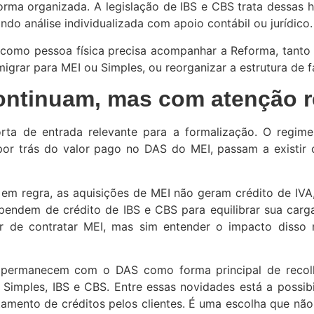
rma organizada. A legislação de IBS e CBS trata dessas hip
indo análise individualizada com apoio contábil ou jurídico.
omo pessoa física precisa acompanhar a Reforma, tanto
migrar para MEI ou Simples, ou reorganizar a estrutura de
ontinuam, mas com atenção 
ta de entrada relevante para a formalização. O regime
por trás do valor pago no DAS do MEI, passam a existi
em regra, as aquisições de MEI não geram crédito de IVA,
ependem de crédito de IBS e CBS para equilibrar sua ca
r de contratar MEI, mas sim entender o impacto disso na
 permanecem com o DAS como forma principal de recolh
imples, IBS e CBS. Entre essas novidades está a possibi
itamento de créditos pelos clientes. É uma escolha que nã