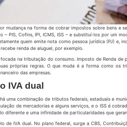
or mudança na forma de cobrar impostos sobre bens e ser
– PIS, Cofins, IPI, ICMS, ISS – e substituí-los por um m
iretamente quem emite nota como pessoa jurídica (PJ) e, i
e recebe renda de aluguel, por exemplo.
é focada na tributação do consumo. Imposto de Renda de p
 suas próprias regras. O que muda é a forma como os tr
inanceiro das empresas.
o IVA dual
á uma combinação de tributos federais, estaduais e munici
rculação de mercadorias e alguns serviços, e o ISS é cobr
o diferente e uma infinidade de particularidades que geram
 de IVA dual. No plano federal, surge a CBS, Contribuiçã